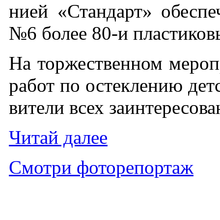
ни­ей «Стан­дарт» обес­пе­
№6 бо­лее 80-и плас­ти­ко
На тор­жест­вен­ном ме­роп
ра­бот по ос­текле­нию детс
вите­ли всех за­ин­те­ресо­в
Чи­тай да­лее
Смот­ри фо­торе­пор­таж