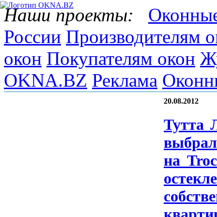
Наши проекты:
Оконные
России
Производителям о
окон
Покупателям окон
Ж
OKNA.BZ
Реклама
Оконн
20.08.2012
Тут­та 
выб­ра­
на Tro­
ос­текле
собс­тве
квар­ти