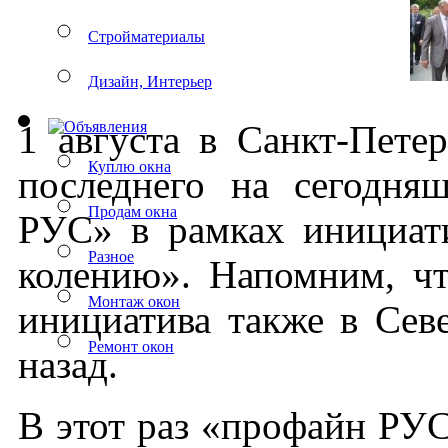
Стройматериалы
Дизайн, Интерьер
1 ав­густа в Санкт-Пе­тер­
Куплю окна
пос­ледне­го на се­год­н
Продам окна
РУС» в рам­ках ини­ци­ат
Разное
коле­нию». На­пом­ним, что
Монтаж окон
ини­ци­ати­ва так­же в Се­
Ремонт окон
на­зад.
В этот раз «про­файн РУС»