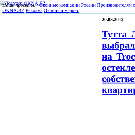
Наши проекты:
Оконные компании России
Производителям 
OKNA.BZ
Реклама
Оконный маркет
20.08.2012
Тут­та 
выб­ра­
на Tro­
ос­текле
собс­тве
квар­ти