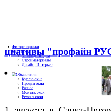
Фоторепортажи
ци­ати­вы "про­файн РУС
Выставки
Загородный дом
Стройматериалы
Дизайн, Интерьер
Куплю окна
Продам окна
Разное
Монтаж окон
Ремонт окон
1 ав­густа в Санкт-Пе­тер­