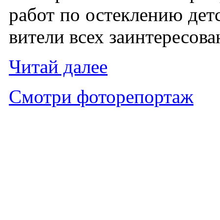
ра­бот по ос­текле­нию детс
вите­ли всех за­ин­те­ресо­в
Чи­тай да­лее
Смот­ри фо­торе­пор­таж