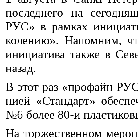
пос­ледне­го на се­год­н
РУС» в рам­ках ини­ци­ат
коле­нию». На­пом­ним, что
ини­ци­ати­ва так­же в Се­
на­зад.
В этот раз «про­файн РУС»
ни­ей «Стан­дарт» обес­пе­
№6 бо­лее 80-и плас­ти­ко
На тор­жест­вен­ном ме­роп