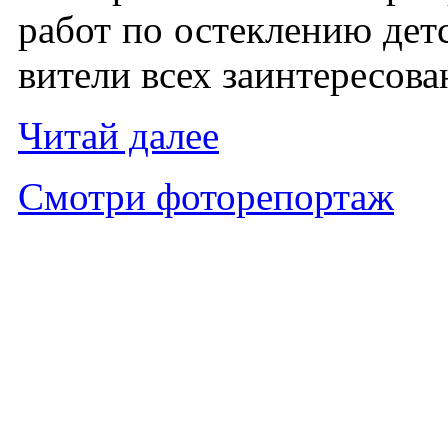
ра­бот по ос­текле­нию детс
вите­ли всех за­ин­те­ресо­в
Чи­тай да­лее
Смот­ри фо­торе­пор­таж