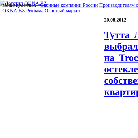
Наши проекты:
Оконные компании России
Производителям 
OKNA.BZ
Реклама
Оконный маркет
20.08.2012
Тут­та 
выб­ра­
на Tro­
ос­текле
собс­тве
квар­ти