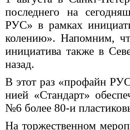
пос­ледне­го на се­год­н
РУС» в рам­ках ини­ци­ат
коле­нию». На­пом­ним, что
ини­ци­ати­ва так­же в Се­
на­зад.
В этот раз «про­файн РУС»
ни­ей «Стан­дарт» обес­пе­
№6 бо­лее 80-и плас­ти­ко
На тор­жест­вен­ном ме­роп