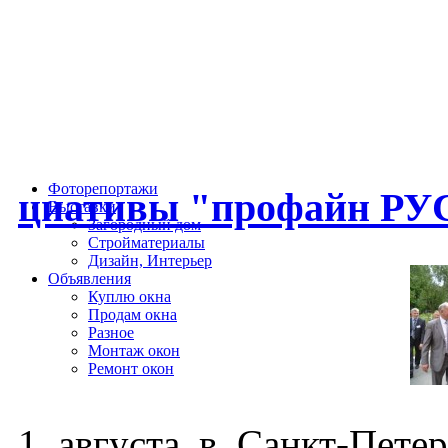
Фоторепортажи
ци­ати­вы "про­файн РУС
Выставки
Загородный дом
Стройматериалы
Дизайн, Интерьер
Объявления
Куплю окна
Продам окна
Разное
Монтаж окон
Ремонт окон
1 ав­густа в Санкт-Пе­тер­