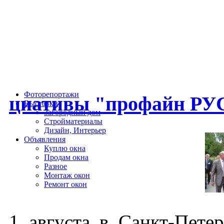
Фоторепортажи
ци­ати­вы "про­файн РУС
Выставки
Загородный дом
Стройматериалы
Дизайн, Интерьер
Объявления
Куплю окна
Продам окна
Разное
Монтаж окон
Ремонт окон
1 ав­густа в Санкт-Пе­тер­