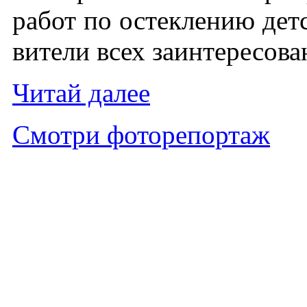
ра­бот по ос­текле­нию детс
вите­ли всех за­ин­те­ресо­в
Чи­тай да­лее
Смот­ри фо­торе­пор­таж