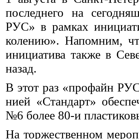
пос­ледне­го на се­год­н
РУС» в рам­ках ини­ци­ат
коле­нию». На­пом­ним, что
ини­ци­ати­ва так­же в Се­
на­зад.
В этот раз «про­файн РУС»
ни­ей «Стан­дарт» обес­пе­
№6 бо­лее 80-и плас­ти­ко
На тор­жест­вен­ном ме­роп