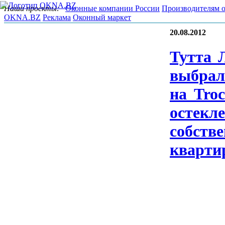
Наши проекты:
Оконные компании России
Производителям 
OKNA.BZ
Реклама
Оконный маркет
20.08.2012
Тут­та 
выб­ра­
на Tro­
ос­текле
собс­тве
квар­ти