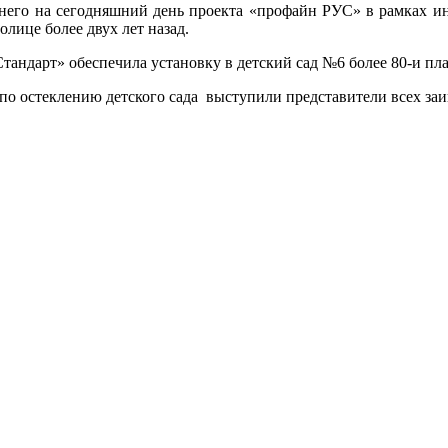
ледне­го на се­год­няшний день про­ек­та «про­файн РУС» в рам­ках 
о­лице бо­лее двух лет на­зад.
тан­дарт» обес­пе­чила ус­та­нов­ку в детс­кий сад №6 бо­лее 80-и п
о ос­текле­нию детс­ко­го са­да выс­ту­пили предс­та­вите­ли всех за­и