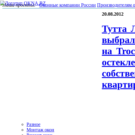
Наши проекты:
Оконные компании России
Производителям 
20.08.2012
Тут­та 
выб­ра­
на Tro­
ос­текле
собс­тве
квар­ти
Разное
Монтаж окон