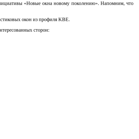
ини­ци­ати­вы «Но­вые ок­на но­вому по­коле­нию». На­пом­ним, что
лас­ти­ковых окон из про­филя KBE.
н­те­ресо­ван­ных сто­рон: