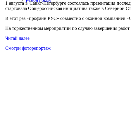
Ремонт окон
1 ав­густа в Санкт-Пе­тер­бурге сос­то­ялась пре­зен­та­ция пос­
стар­то­вала Об­ще­рос­сий­ская ини­ци­ати­ва так­же в Се­вер­ной Ст
В этот раз «про­файн РУС» сов­мест­но с окон­ной ком­па­ни­ей «С
На тор­жест­вен­ном ме­роп­ри­ятии по слу­чаю за­вер­ше­ния ра­бот п
Чи­тай да­лее
Смот­ри фо­торе­пор­таж