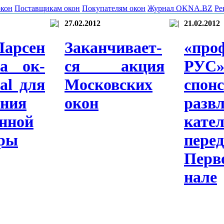
окон
Поставщикам окон
Покупателям окон
Журнал OKNA.BZ
Ре
27.02.2012
21.02.2012
Лар­сен
За­кан­чи­ва­ет­
«про­
ла ок­
ся ак­ция
РУС
cal для
Мос­ковс­ких
спон­
­ния
окон
разв­
н­ной
кател
­ры
пе­ре
Пер­
нале