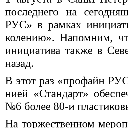
пос­ледне­го на се­год­н
РУС» в рам­ках ини­ци­ат
коле­нию». На­пом­ним, что
ини­ци­ати­ва так­же в Се­
на­зад.
В этот раз «про­файн РУС»
ни­ей «Стан­дарт» обес­пе­
№6 бо­лее 80-и плас­ти­ко
На тор­жест­вен­ном ме­роп