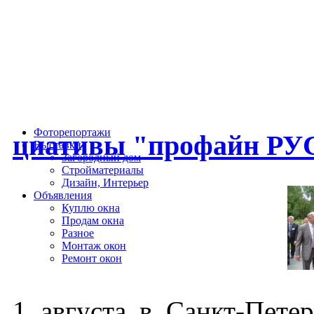
Фоторепортажи
ци­ати­вы "про­файн РУС
Выставки
Загородный дом
Стройматериалы
Дизайн, Интерьер
Объявления
Куплю окна
Продам окна
Разное
Монтаж окон
Ремонт окон
1 ав­густа в Санкт-Пе­тер­