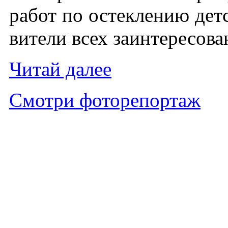
ра­бот по ос­текле­нию детс
вите­ли всех за­ин­те­ресо­в
Чи­тай да­лее
Смот­ри фо­торе­пор­таж