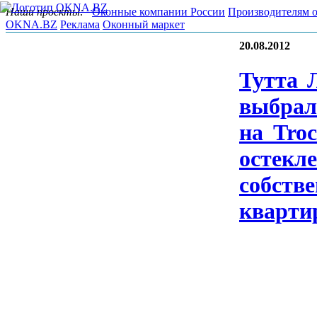
Наши проекты:
Оконные компании России
Производителям 
OKNA.BZ
Реклама
Оконный маркет
20.08.2012
Тут­та 
выб­ра­
на Tro­
ос­текле
собс­тве
квар­ти