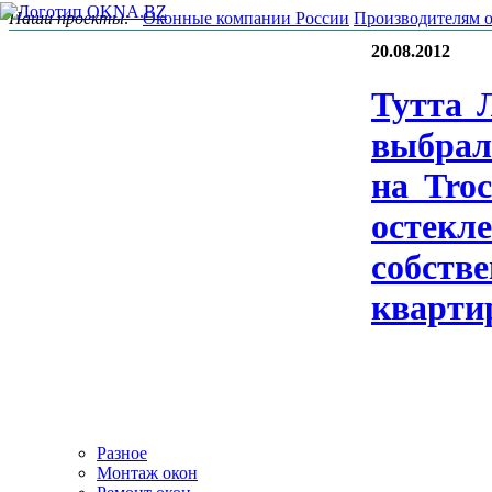
Наши проекты:
Оконные компании России
Производителям 
20.08.2012
Тут­та 
выб­ра­
на Tro­
ос­текле
собс­тве
квар­ти
Разное
Монтаж окон