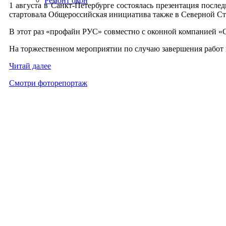
Ремонт окон
1 ав­густа в Санкт-Пе­тер­бурге сос­то­ялась пре­зен­та­ция пос­
стар­то­вала Об­ще­рос­сий­ская ини­ци­ати­ва так­же в Се­вер­ной Ст
В этот раз «про­файн РУС» сов­мест­но с окон­ной ком­па­ни­ей «С
На тор­жест­вен­ном ме­роп­ри­ятии по слу­чаю за­вер­ше­ния ра­бот п
Чи­тай да­лее
Смот­ри фо­торе­пор­таж