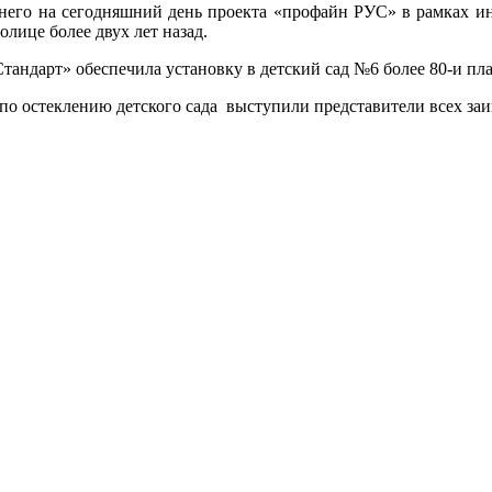
ледне­го на се­год­няшний день про­ек­та «про­файн РУС» в рам­ках 
о­лице бо­лее двух лет на­зад.
тан­дарт» обес­пе­чила ус­та­нов­ку в детс­кий сад №6 бо­лее 80-и п
о ос­текле­нию детс­ко­го са­да выс­ту­пили предс­та­вите­ли всех за­и