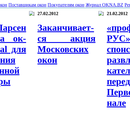
окон
Поставщикам окон
Покупателям окон
Журнал OKNA.BZ
Ре
27.02.2012
21.02.2012
Лар­сен
За­кан­чи­ва­ет­
«про­
ла ок­
ся ак­ция
РУС
cal для
Мос­ковс­ких
спон­
­ния
окон
разв­
н­ной
кател
­ры
пе­ре
Пер­
нале