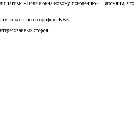
ини­ци­ати­вы «Но­вые ок­на но­вому по­коле­нию». На­пом­ним, что
лас­ти­ковых окон из про­филя KBE.
н­те­ресо­ван­ных сто­рон: