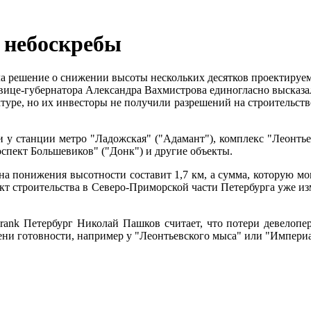
ь небоскребы
а решение о снижении высоты нескольких десятков проектируем
вице-губернатора Александра Вахмистрова единогласно высказа
туре, но их инвесторы не получили разрешений на строительство
 у станции метро "Ладожская" ("Адамант"), комплекс "Леонтье
спект Большевиков" ("Донк") и другие объекты.
на понижения высотности составит 1,7 км, а сумма, которую мо
кт строительства в Северо-Приморской части Петербурга уже и
rank Петербург Николай Пашков считает, что потери девелопе
ени готовности, например у "Леонтьевского мыса" или "Империа