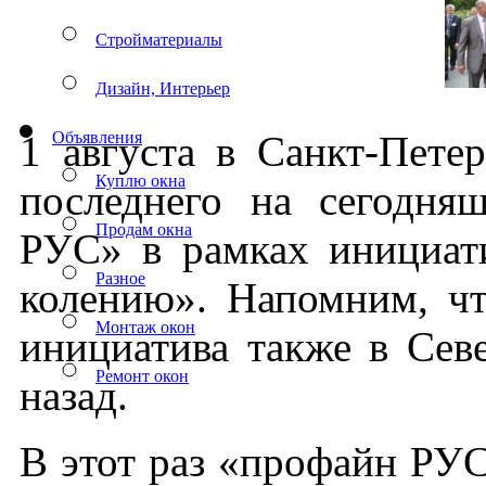
Стройматериалы
Дизайн, Интерьер
Объявления
1 ав­густа в Санкт-Пе­тер­
Куплю окна
пос­ледне­го на се­год­н
Продам окна
РУС» в рам­ках ини­ци­ат
Разное
коле­нию». На­пом­ним, что
Монтаж окон
ини­ци­ати­ва так­же в Се­
Ремонт окон
на­зад.
В этот раз «про­файн РУС»