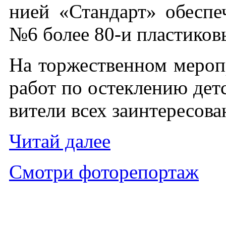
ни­ей «Стан­дарт» обес­пе­
№6 бо­лее 80-и плас­ти­ко
На тор­жест­вен­ном ме­роп
ра­бот по ос­текле­нию детс
вите­ли всех за­ин­те­ресо­в
Чи­тай да­лее
Смот­ри фо­торе­пор­таж