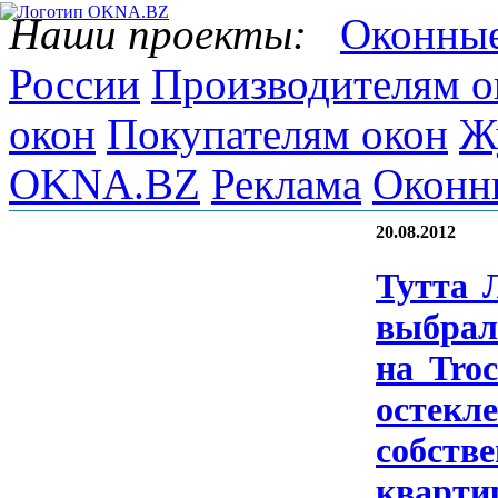
Наши проекты:
Оконные
России
Производителям о
окон
Покупателям окон
Ж
OKNA.BZ
Реклама
Оконн
20.08.2012
Тут­та 
выб­ра­
на Tro­
ос­текле
собс­тве
квар­ти