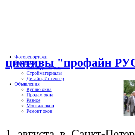
Фоторепортажи
ци­ати­вы "про­файн РУС
Выставки
Загородный дом
Стройматериалы
Дизайн, Интерьер
Объявления
Куплю окна
Продам окна
Разное
Монтаж окон
Ремонт окон
1 ав­густа в Санкт-Пе­тер­