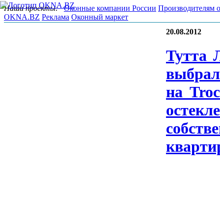
Наши проекты:
Оконные компании России
Производителям 
OKNA.BZ
Реклама
Оконный маркет
20.08.2012
Тут­та 
выб­ра­
на Tro­
ос­текле
собс­тве
квар­ти