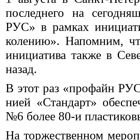
пос­ледне­го на се­год­н
РУС» в рам­ках ини­ци­ат
коле­нию». На­пом­ним, что
ини­ци­ати­ва так­же в Се­
на­зад.
В этот раз «про­файн РУС»
ни­ей «Стан­дарт» обес­пе­
№6 бо­лее 80-и плас­ти­ко
На тор­жест­вен­ном ме­роп