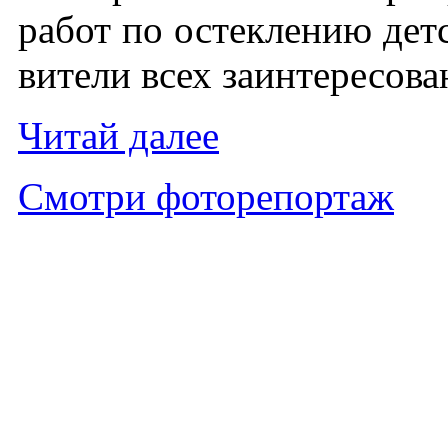
ра­бот по ос­текле­нию детс
вите­ли всех за­ин­те­ресо­в
Чи­тай да­лее
Смот­ри фо­торе­пор­таж