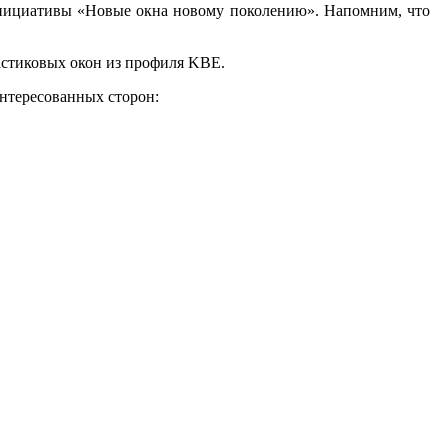
ини­ци­ати­вы «Но­вые ок­на но­вому по­коле­нию». На­пом­ним, что
лас­ти­ковых окон из про­филя KBE.
н­те­ресо­ван­ных сто­рон: