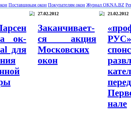
окон
Поставщикам окон
Покупателям окон
Журнал OKNA.BZ
Ре
27.02.2012
21.02.2012
Лар­сен
За­кан­чи­ва­ет­
«про­
ла ок­
ся ак­ция
РУС
cal для
Мос­ковс­ких
спон­
­ния
окон
разв­
н­ной
кател
­ры
пе­ре
Пер­
нале