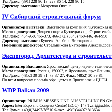
Тел./факс:
(391) 228-86-13, 228-86-14, 228-86-15
Директор выставки:
Мокренко Оксана
IV Сибирский строительный форум
Организатор выставки:
Выставочная компания "Кузбасская я
Место проведения:
Дворец спорта Кузнецких пр. Строителей, 
Тел./факс:
464-958, 466-373, 466-372, (3843) 468-446, 464-958
Директор выставки:
Бунеева Альбина Викторовна
Помощник директора:
Стрельникова Екатерина Александров
Экспогород. Архитектура и строительст
Организатор Выставки:
Ярославский центр научно-техничес
Место проведения:
Россия, 150003, г. Ярославль, пр-т Ленина, 
Тел./факс:
(4852) 30-39-81, 73-37-27. Факс: (4852) 30-39-81
По всем вопросам просьба обращаться в Ярославский ЦНТИ
WDP Balkan 2009
Организатор:
PRIMUS MESSEN UND AUSSTELLUNGEN G
Адрес:
Inter Expo and Congress Centre( IECC), 147 Tzariggradsko B
Тел./факс:
+49(0)34497/78510 Факс: +49(0)34497/ 813634