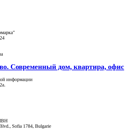
рмарка"
24
на
во. Современный дом, квартира, офис
кой информации
2а.
MBH
lvd., Sofia 1784, Bulgarie