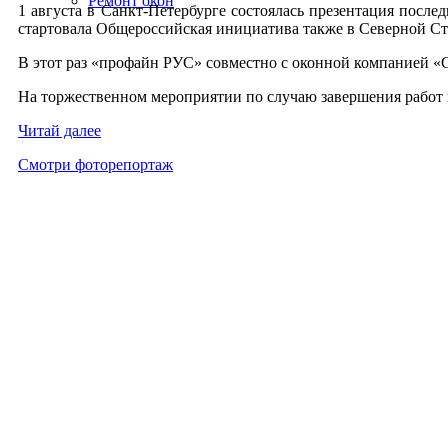
Ремонт окон
1 ав­густа в Санкт-Пе­тер­бурге сос­то­ялась пре­зен­та­ция пос­
стар­то­вала Об­ще­рос­сий­ская ини­ци­ати­ва так­же в Се­вер­ной Ст
В этот раз «про­файн РУС» сов­мест­но с окон­ной ком­па­ни­ей «С
На тор­жест­вен­ном ме­роп­ри­ятии по слу­чаю за­вер­ше­ния ра­бот п
Чи­тай да­лее
Смот­ри фо­торе­пор­таж