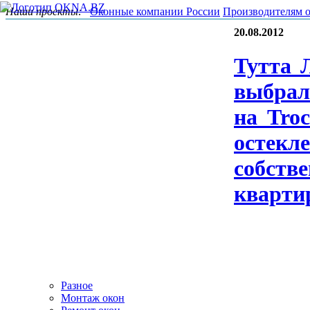
Наши проекты:
Оконные компании России
Производителям 
20.08.2012
Тут­та 
выб­ра­
на Tro­
ос­текле
собс­тве
квар­ти
Разное
Монтаж окон