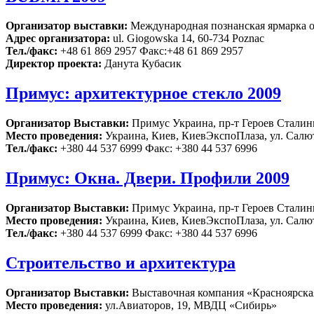
Организатор выставки:
Международная познанская ярмарка об
Адрес организатора:
ul. Gіogowska 14, 60-734 Poznaс
Тел./факс:
+48 61 869 2957 Факс:+48 61 869 2957
Директор проекта:
Дaнутa Кубaсик
Примус: архитектурное стекло 2009
Организатор Выставки:
Примус Украина, пр-т Героев Сталингр
Место проведения:
Украина, Киев, КиевЭкспоПлаза, ул. Салют
Тел./факс:
+380 44 537 6999 Факс: +380 44 537 6996
Примус: Окна. Двери. Профили 2009
Организатор Выставки:
Примус Украина, пр-т Героев Сталингр
Место проведения:
Украина, Киев, КиевЭкспоПлаза, ул. Салют
Тел./факс:
+380 44 537 6999 Факс: +380 44 537 6996
Строительство и архитектура
Организатор Выставки:
Выставочная компания «Красноярска
Место проведения:
ул.Авиаторов, 19, МВДЦ «Сибирь»