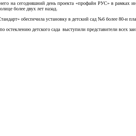
ледне­го на се­год­няшний день про­ек­та «про­файн РУС» в рам­ках 
о­лице бо­лее двух лет на­зад.
тан­дарт» обес­пе­чила ус­та­нов­ку в детс­кий сад №6 бо­лее 80-и п
о ос­текле­нию детс­ко­го са­да выс­ту­пили предс­та­вите­ли всех за­и